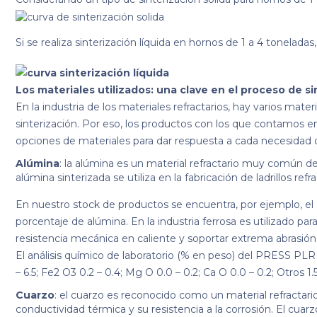
Si se realiza sinterización líquida en hornos de 1 a 4 toneladas,
Los materiales utilizados: una clave en el proceso de si
En la industria de los materiales refractarios, hay varios mat
sinterización. Por eso, los productos con los que contamos 
opciones de materiales para dar respuesta a cada necesidad 
Alúmina
: la alúmina es un material refractario muy común debi
alúmina sinterizada se utiliza en la fabricación de ladrillos re
En nuestro stock de productos se encuentra, por ejemplo, el
porcentaje de alúmina. En la industria ferrosa es utilizado pa
resistencia mecánica en caliente y soportar extrema abrasión
El análisis químico de laboratorio (% en peso) del PRESS PLR 9
– 6.5; Fe2 O3 0.2 – 0.4; Mg O 0.0 – 0.2; Ca O 0.0 – 0.2; Otros 1.5
Cuarzo
: el cuarzo es reconocido como un material refractari
conductividad térmica y su resistencia a la corrosión. El cuarz