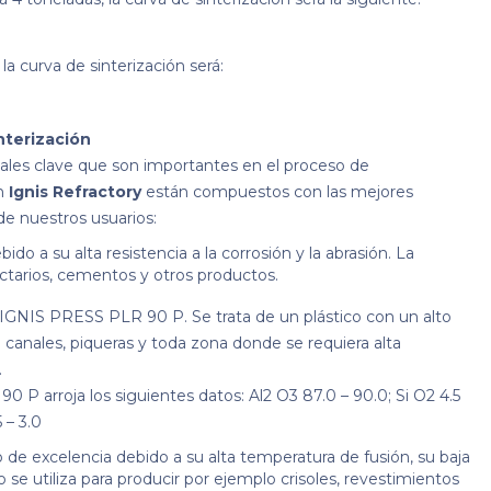
 la curva de sinterización será:
nterización
eriales clave que son importantes en el proceso de
en
Ignis Refractory
están compuestos con las mejores
de nuestros usuarios:
do a su alta resistencia a la corrosión y la abrasión. La
fractarios, cementos y otros productos.
 IGNIS PRESS PLR 90 P. Se trata de un plástico con un alto
ra canales, piqueras y toda zona donde se requiera alta
.
0 P arroja los siguientes datos: Al2 O3 87.0 – 90.0; Si O2 4.5
 – 3.0
o de excelencia debido a su alta temperatura de fusión, su baja
o se utiliza para producir por ejemplo crisoles, revestimientos