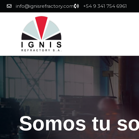
info@ignisrefractory.com
+54 9 341 754 6961
Somos tu soc