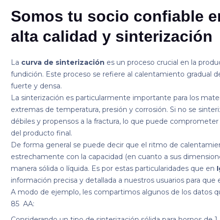
Somos tu socio confiable en
alta calidad y sinterización
La
curva de sinterización
es un proceso crucial en la produc
fundición. Este proceso se refiere al calentamiento gradual de
fuerte y densa.
La sinterización es particularmente importante para los mater
extremas de temperatura, presión y corrosión. Si no se sinte
débiles y propensos a la fractura, lo que puede comprometer l
del producto final.
De forma general se puede decir que el ritmo de calentamien
estrechamente con la capacidad (en cuanto a sus dimensiones
manera sólida o líquida. Es por estas particularidades que en
información precisa y detallada a nuestros usuarios para que 
A modo de ejemplo, les compartimos algunos de los datos q
85 AA:
Considerando un tipo de sinterización sólida para hornos de 1 a